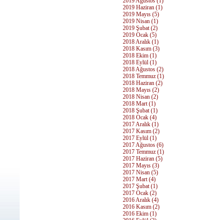
2019 Ağustos (1)
2019 Haziran (1)
2019 Mayıs (5)
2019 Nisan (1)
2019 Şubat (2)
2019 Ocak (5)
2018 Aralık (1)
2018 Kasım (3)
2018 Ekim (1)
2018 Eylül (1)
2018 Ağustos (2)
2018 Temmuz (1)
2018 Haziran (2)
2018 Mayıs (2)
2018 Nisan (2)
2018 Mart (1)
2018 Şubat (1)
2018 Ocak (4)
2017 Aralık (1)
2017 Kasım (2)
2017 Eylül (1)
2017 Ağustos (6)
2017 Temmuz (1)
2017 Haziran (5)
2017 Mayıs (3)
2017 Nisan (5)
2017 Mart (4)
2017 Şubat (1)
2017 Ocak (2)
2016 Aralık (4)
2016 Kasım (2)
2016 Ekim (1)