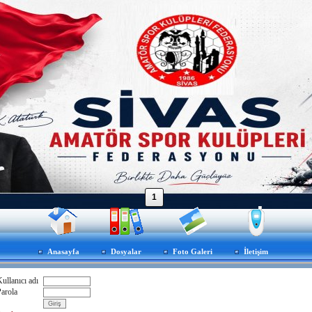
1
Anasayfa
Dosyalar
Foto Galeri
İletişim
Kullanıcı adı
arola