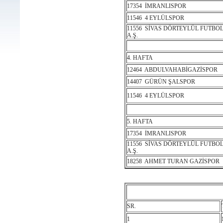
17354 İMRANLISPOR
11546 4 EYLÜLSPOR
11556 SİVAS DÖRTEYLÜL FUTBO
A.Ş.
4. HAFTA
12464 ABDULVAHABİGAZİSPOR
14407 GÜRÜN ŞALSPOR
11546 4 EYLÜLSPOR
5. HAFTA
17354 İMRANLISPOR
11556 SİVAS DÖRTEYLÜL FUTBO
A.Ş.
18258 AHMET TURAN GAZİSPOR
SR.
1