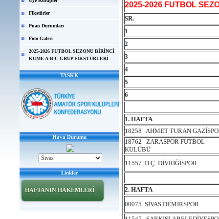
Üye Kulüpler
2025-2026 FUTBOL SEZO
Fikstürler
SR.
Puan Durumları
1
Foto Galeri
2
2025-2026 FUTBOL SEZONU BİRİNCİ
3
KÜME A-B-C GRUP FİKSTÜRLERİ
4
TASKK
5
6
1. HAFTA
18258 AHMET TURAN GAZİSP
Hava Durumu
18762 ZARASPOR FUTBOL
KULÜBÜ
11557 D.Ç. DİVRİĞİSPOR
Linkler
2. HAFTA
HAFTANIN HAKEMLERİ
00075 SİVAS DEMİRSPOR
11547 ŞARKIŞLABELEDİYESP