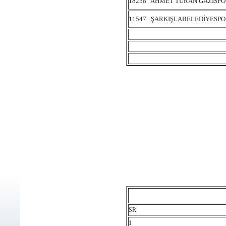
18258 AHMET TURAN GAZİSP
11547 ŞARKIŞLABELEDİYESP
SR.
1