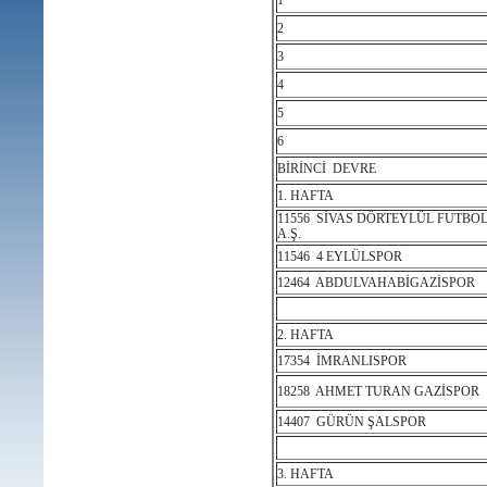
1
2
3
4
5
6
BİRİNCİ DEVRE
1. HAFTA
11556 SİVAS DÖRTEYLÜL FUTBO
A.Ş.
11546 4 EYLÜLSPOR
12464 ABDULVAHABİGAZİSPOR
2. HAFTA
17354 İMRANLISPOR
18258 AHMET TURAN GAZİSPOR
14407 GÜRÜN ŞALSPOR
3. HAFTA